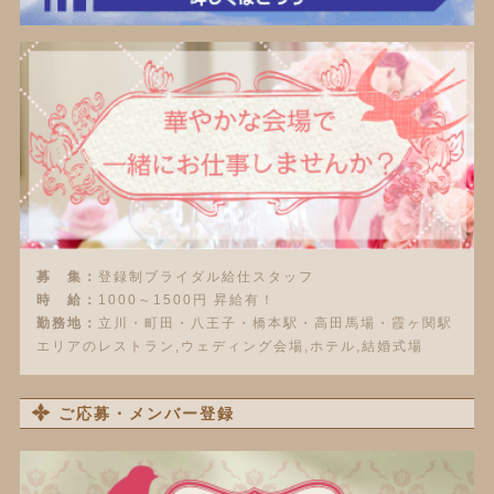
募 集：
登録制ブライダル給仕スタッフ
時 給：
1000～1500円 昇給有！
勤務地：
立川・町田・八王子・橋本駅・高田馬場・霞ヶ関駅
エリアのレストラン,ウェディング会場,ホテル,結婚式場
ご応募・メンバー登録